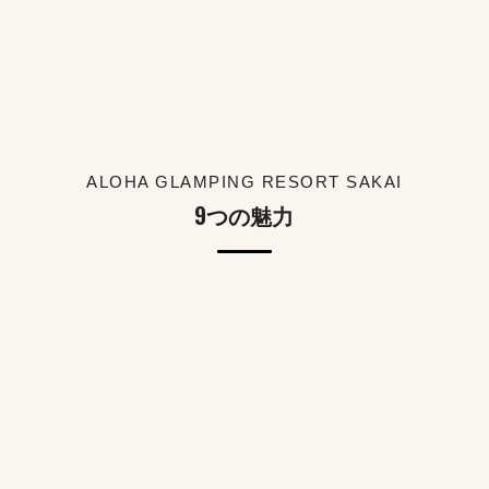
2026.01.15
NEWS
【19時～20時】焚火スペースで「屋外シアター」＆「焼きマシュマロ」
サービス開始しました！
2026.01.14
NEWS
ALOHA GLAMPING RESORT SAKAI
【春限定】旬の甘さを堪能🍓いちご狩り体験プランが登場✨
9つの魅力