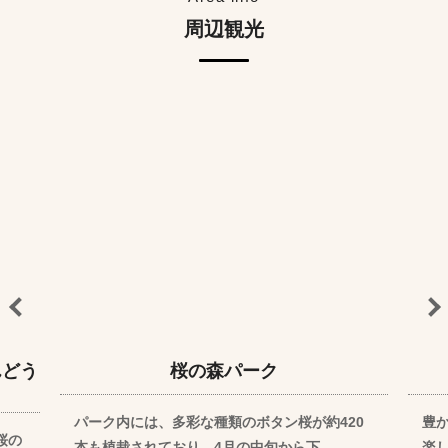
周辺観光
んどう
桜の森パーク
パーク内には、多彩な種類のボタン桜が約420
豊
桜の
本も植栽されており、4月の中旬から下…
楽