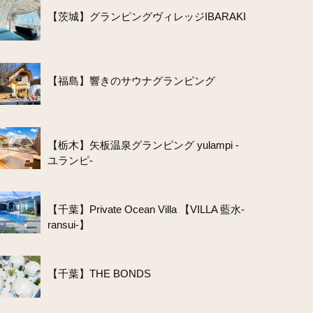
【茨城】グランピングヴィレッジIBARAKI
【福島】響きのサウナグランピング
【栃木】矢板温泉グランピング yulampi -
ユランピ-
【千葉】Private Ocean Villa 【VILLA 藍水-
ransui-】
【千葉】THE BONDS